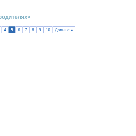
родителях»
4
5
6
7
8
9
10
Дальше »