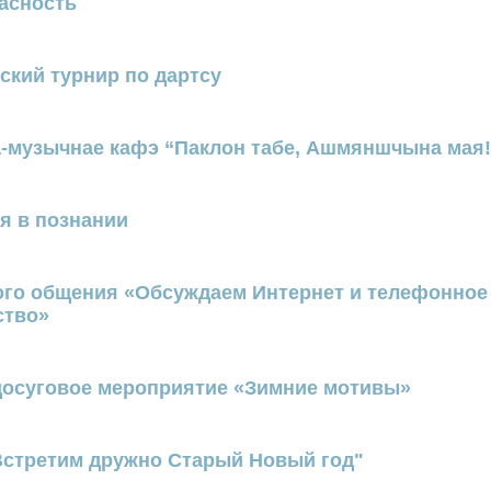
асность
ский турнир по дартсу
а-музычнае кафэ “Паклон табе, Ашмяншчына мая!
я в познании
ого общения «Обсуждаем Интернет и телефонное
ство»
досуговое мероприятие «Зимние мотивы»
стретим дружно Старый Новый год"