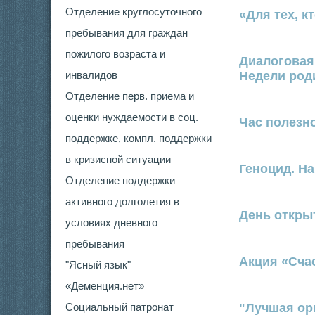
Отделение круглосуточного
«Для тех, к
пребывания для граждан
пожилого возраста и
Диалоговая
инвалидов
Недели род
Отделение перв. приема и
оценки нуждаемости в соц.
Час полезн
поддержке, компл. поддержки
в кризисной ситуации
Геноцид. На
Отделение поддержки
активного долголетия в
День откры
условиях дневного
пребывания
Акция «Сча
"Ясный язык"
«Деменция.нет»
Социальный патронат
"Лучшая ор