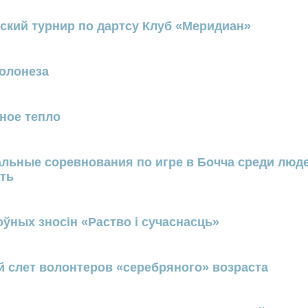
ский турнир по дартсу Клуб «Меридиан»
полонеза
ное тепло
льные соревнования по игре в Бочча среди люде
ть
оўных зносін «Раство і сучаснасць»
ой слет волонтеров «серебряного» возраста