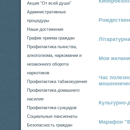
Кибербезоп
Акция "От всей души"
Административные
Рождествен
процедуры
Наши достижения
График приема граждан
Літаратурн
Профилактика пьянства,
алкоголизма, наркомании и
Мои желани
незаконного оборота
наркотиков
Час полезн
Профилактика табакокурения
мошенниче
Профилактика домашнего
насилия
Культурно-
Профилактика суицидов
Социальные пансионаты
Марафон "В
Безопасность граждан