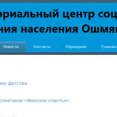
Новости
Контакты
Обращения
Гуманит
и
ану Детства
спектакля «Женское счастье»