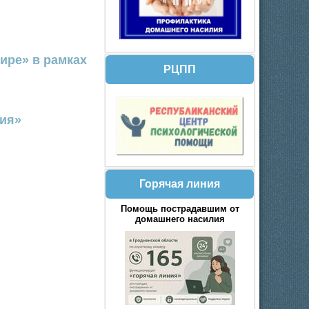
ире» в рамках
РЦПП
тия»
Горячая линия
Помощь пострадавшим от
домашнего насилия