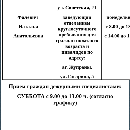
ул. Советская, 21
Фалевич
заведующий
понедель
отделением
Наталья
с 8.00 до 1
круглосуточного
пребывания для
Анатольевна
с 14.00 до 
граждан пожилого
возраста и
инвалидов по
адресу:
аг. Жупраны,
ул. Гагарина, 5
Прием граждан дежурными специалистами:
СУББОТА с 9.00 до 13.00 ч. (согласно
графику)