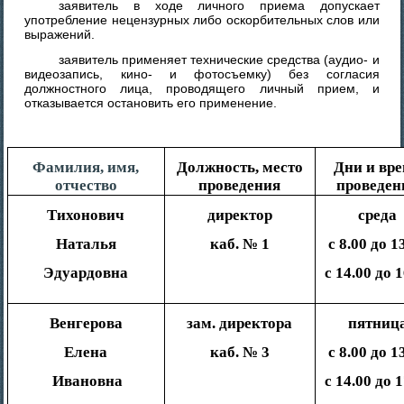
заявитель в ходе личного приема допускает
употребление нецензурных либо оскорбительных слов или
выражений.
заявитель применяет технические средства (аудио- и
видеозапись, кино- и фотосъемку) без согласия
должностного лица, проводящего личный прием, и
отказывается остановить его применение.
Фамилия, имя,
Должность, место
Дни и вр
отчество
проведения
проведен
Тихонович
директор
среда
Наталья
каб. № 1
с 8.00 до 1
Эдуардовна
с 14.00 до 
Венгерова
зам. директора
пятниц
Елена
каб. № 3
с 8.00 до 1
Ивановна
с 14.00 до 