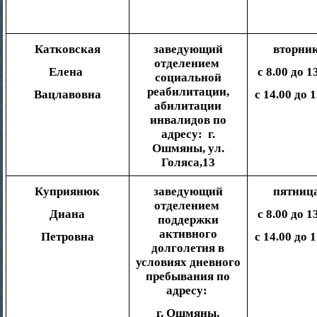
Катковская
заведующий
вторни
отделением
Елена
с 8.00 до 1
социальной
реабилитации,
Вацлавовна
с 14.00 до 
абилитации
инвалидов по
адресу: г.
Ошмяны, ул.
Голяса,13
Куприянюк
заведующий
пятниц
отделением
Диана
с 8.00 до 1
поддержки
активного
Петровна
с 14.00 до 
долголетия в
условиях дневного
пребывания по
адресу:
г. Ошмяны,