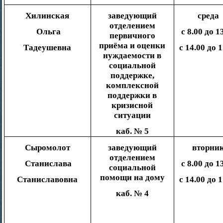
Хилинская
заведующий
среда
отделением
Ольга
с 8.00 до 1
первичного
приёма и оценки
Тадеушевна
с 14.00 до 
нуждаемости в
социальной
поддержке,
комплексной
поддержки в
кризисной
ситуации
каб. № 5
Сыромолот
заведующий
вторни
отделением
Станислава
с 8.00 до 1
социальной
помощи на дому
Станиславовна
с 14.00 до 
каб. № 4